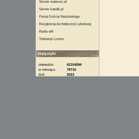
Serwis mateusz.pl
Serwis katolik.pl
Portal Gościa Niedzielnego
Rozgłośnia Archidiecezji Lubelskiej
Radio eM
Telewizja Lumen
Statystyki
odwiedzin
42104094
w miesiącu
78716
dziś
2023