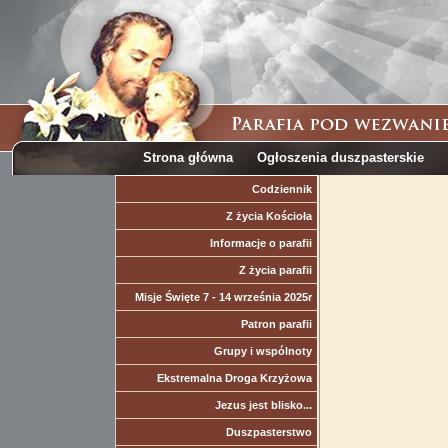
Strona główna
Ogłoszenia duszpasterskie
Codziennik
Z życia Kościoła
Informacje o parafii
Z życia parafii
Misje Święte 7 - 14 września 2025r
Patron parafii
Grupy i wspólnoty
Ekstremalna Droga Krzyżowa
Jezus jest blisko...
Duszpasterstwo