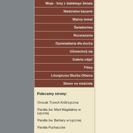
Misje - listy z dalekiego świata
Niedzielne kazanie
Ważny temat
Świadectwa
Rozważania
Opowiadania dla ducha
Uśmiechnij się
Galeria zdjęć
Filmy
Liturgiczna Służba Ołtarza
Słowo na niedzielę
Polecamy strony:
Orszak Trzech Króli Łęczna
Parafia św. Marii Magdaleny w
Łęcznej
Parafia św. Barbary w Łęcznej
Parafia Puchaczów